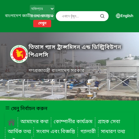
বাংলাদেশ জাতীয় তথ্য বাতায়ন
English
দেখুন
তিতাস গ্যাস ট্রান্সমিসন এন্ড ডিস্ট্রিবিউশন
পিএলসি
গণপ্রজাতন্ত্রী বাংলাদেশ সরকার
মেনু নির্বাচন করুন
আমাদের কথা
কোম্পানীর কার্যক্রম
গ্রাহক সেবা
আর্থিক তথ্য
সংবাদ এবং বিজ্ঞপ্তি
গ্যালারী
সাধারণ তথ্য