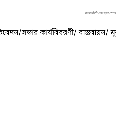
কনটেন্টটি শেষ হাল-নাগা
তিবেদন/সভার কার্যবিবরণী/ বাস্তবায়ন/ মূল