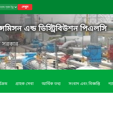
দেখুন
ান্সমিসন এন্ড ডিস্ট্রিবিউশন পিএলসি
েশ সরকার
যক্রম
গ্রাহক সেবা
আর্থিক তথ্য
সংবাদ এবং বিজ্ঞপ্তি
গ্য