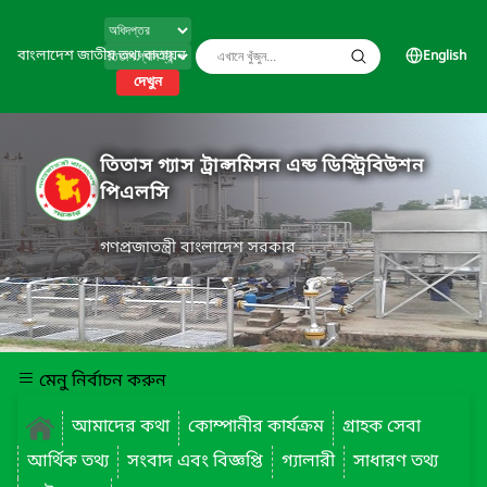
বাংলাদেশ জাতীয় তথ্য বাতায়ন
English
দেখুন
তিতাস গ্যাস ট্রান্সমিসন এন্ড ডিস্ট্রিবিউশন
পিএলসি
গণপ্রজাতন্ত্রী বাংলাদেশ সরকার
মেনু নির্বাচন করুন
আমাদের কথা
কোম্পানীর কার্যক্রম
গ্রাহক সেবা
আর্থিক তথ্য
সংবাদ এবং বিজ্ঞপ্তি
গ্যালারী
সাধারণ তথ্য