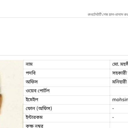
কনটেন্টটি শেষ হাল-নাগাদ কর
নাম
মো. মহস
পদবি
সহকারী 
অফিস
মনিহারী 
ওয়েব পোর্টল
ইমেইল
mohsi
ফোন (অফিস)
-
ইন্টারকম
-
কক্ষ নম্বর