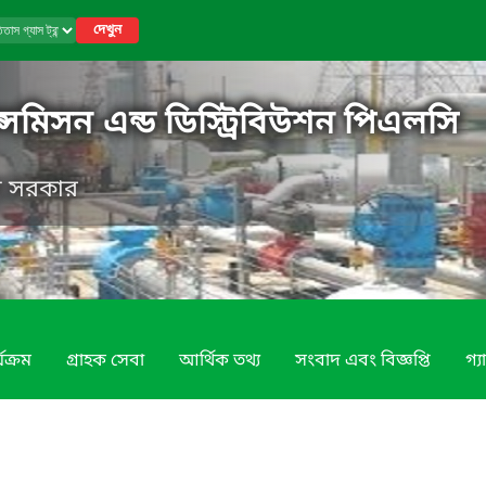
দেখুন
ান্সমিসন এন্ড ডিস্ট্রিবিউশন পিএলসি
েশ সরকার
যক্রম
গ্রাহক সেবা
আর্থিক তথ্য
সংবাদ এবং বিজ্ঞপ্তি
গ্য